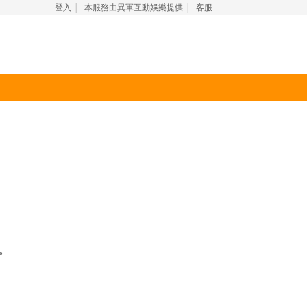
登入
本服務由異軍互動娛樂提供
客服
│
│
務。