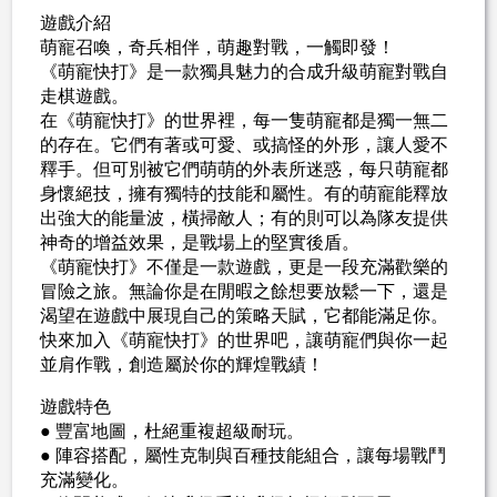
遊戲介紹
萌寵召喚，奇兵相伴，萌趣對戰，一觸即發！
《萌寵快打》是一款獨具魅力的合成升級萌寵對戰自
走棋遊戲。
在《萌寵快打》的世界裡，每一隻萌寵都是獨一無二
的存在。它們有著或可愛、或搞怪的外形，讓人愛不
釋手。但可別被它們萌萌的外表所迷惑，每只萌寵都
身懷絕技，擁有獨特的技能和屬性。有的萌寵能釋放
出強大的能量波，橫掃敵人；有的則可以為隊友提供
神奇的增益效果，是戰場上的堅實後盾。
《萌寵快打》不僅是一款遊戲，更是一段充滿歡樂的
冒險之旅。無論你是在閒暇之餘想要放鬆一下，還是
渴望在遊戲中展現自己的策略天賦，它都能滿足你。
快來加入《萌寵快打》的世界吧，讓萌寵們與你一起
並肩作戰，創造屬於你的輝煌戰績！
遊戲特色
● 豐富地圖，杜絕重複超級耐玩。
● 陣容搭配，屬性克制與百種技能組合，讓每場戰鬥
充滿變化。