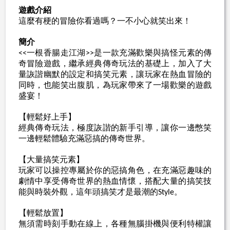
遊戲介紹
這麼有梗的冒險你看過嗎？一不小心就笑出來！
簡介
一根香腸走江湖
是一款充滿歡樂與搞怪元素的傳
<<
>>
奇冒險遊戲，繼承經典傳奇玩法的基礎上，加入了大
量詼諧幽默的設定和搞笑元素，讓玩家在熱血冒險的
同時，也能笑出腹肌，為玩家帶來了一場歡樂的遊戲
盛宴！
【輕鬆好上手】
經典傳奇玩法，極度詼諧的新手引導，讓你一邊憋笑
一邊輕鬆體驗充滿惡搞的傳奇世界。
【大量搞笑元素】
玩家可以操控專屬於你的惡搞角色，在充滿惡趣味的
劇情中享受傳奇世界的熱血情懷，搭配大量的搞笑技
能與時裝外觀，這年頭搞笑才是最潮的
。
Style
【輕鬆放置】
無須需時刻手動在線上，各種無腦掛機與便利特權讓